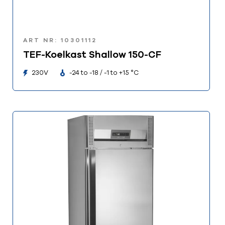
ART NR: 10301112
TEF-Koelkast Shallow 150-CF
230V
-24 to -18 / -1 to +15 °C