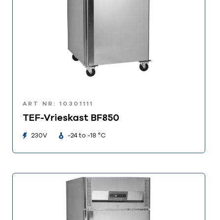
ART NR: 10301111
TEF-Vrieskast BF850
230V
-24 to -18 °C