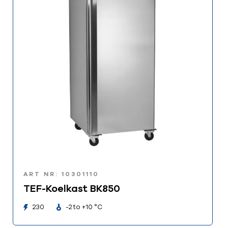
ART NR: 10301110
TEF-Koelkast BK850
230
-2 to +10 °C