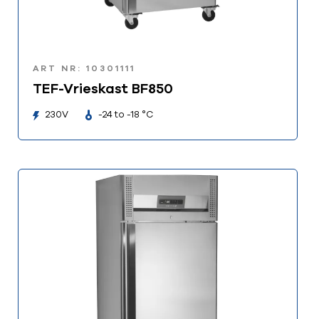
ART NR: 10301111
TEF-Vrieskast BF850
230V
-24 to -18 °C