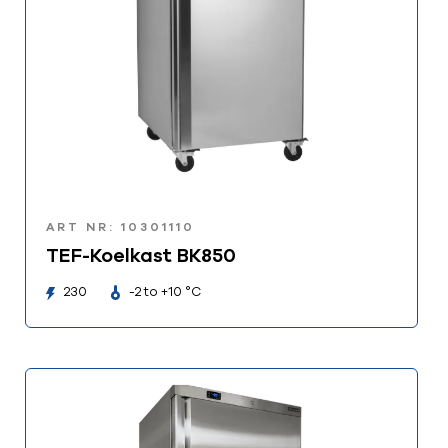
ART NR: 10301110
TEF-Koelkast BK850
230
-2 to +10 °C