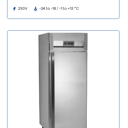
230V
-24 to -18 / -1 to +15 °C