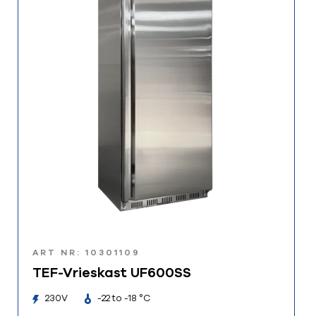
ART NR: 10301109
TEF-Vrieskast UF600SS
230V
-22 to -18 °C