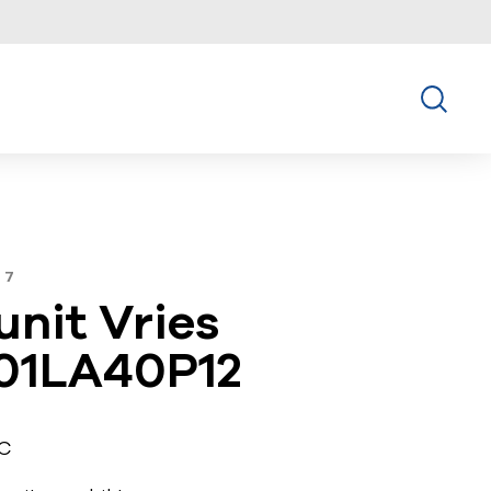
57
unit Vries
01LA40P12
°C