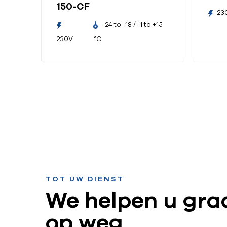
150-CF
23
-24 to -18 / -1 to +15
230V
°C
TOT UW DIENST
We helpen u gra
op weg