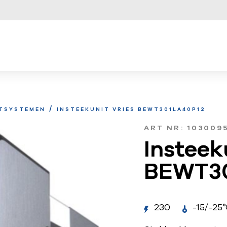
/
ITSYSTEMEN
INSTEEKUNIT VRIES BEWT301LA40P12
ART NR: 103009
Insteek
BEWT3
230
-15/-25