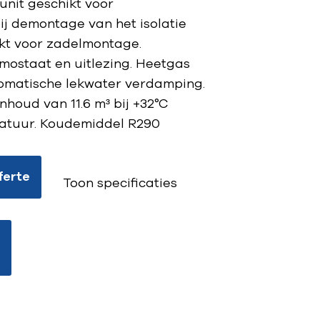
unit geschikt voor
ij demontage van het isolatie
kt voor zadelmontage.
rmostaat en uitlezing. Heetgas
omatische lekwater verdamping.
inhoud van 11.6 m³ bij +32°C
tuur. Koudemiddel R290
ferte
Toon specificaties