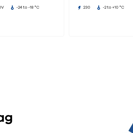
0V
-24 to -18 °C
230
-2 to +10 °C
ag