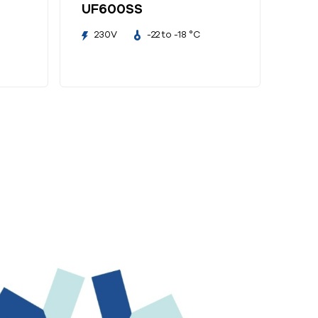
UF600SS
230V
-22 to -18 °C