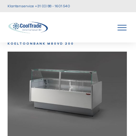
Klantenservice +31 (0) 88 - 1601 540
/
/
/
HOME
PRODUCTEN
KOELTOONBANKEN
KOELTOONBANK M80VD 200