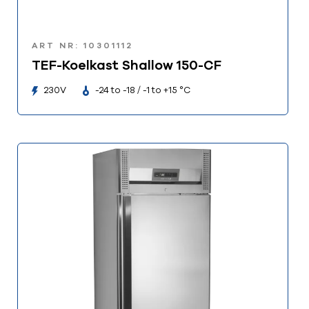
ART NR: 10301112
TEF-Koelkast Shallow 150-CF
230V
-24 to -18 / -1 to +15 °C