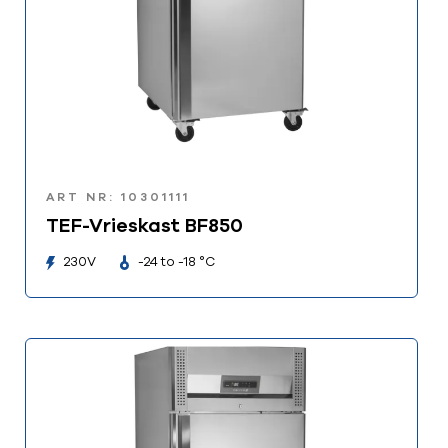
ART NR: 10301111
TEF-Vrieskast BF850
230V
-24 to -18 °C