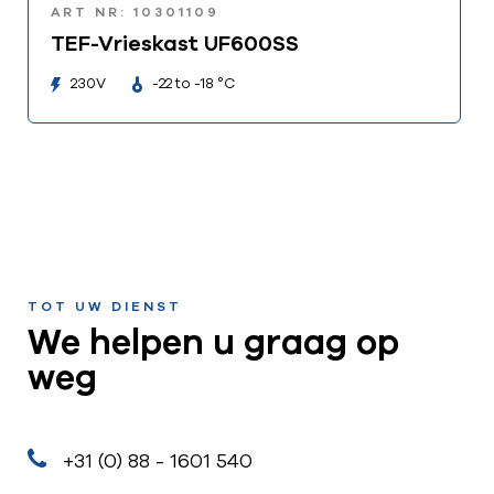
ART NR: 10301109
TEF-Vrieskast UF600SS
230V
-22 to -18 °C
TOT UW DIENST
We helpen u graag op
weg
+31 (0) 88 - 1601 540