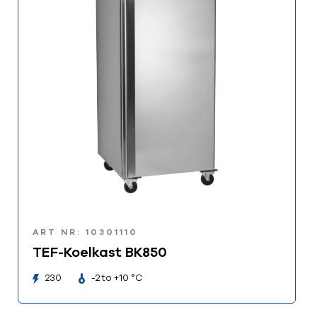
ART NR: 10301110
TEF-Koelkast BK850
230
-2 to +10 °C