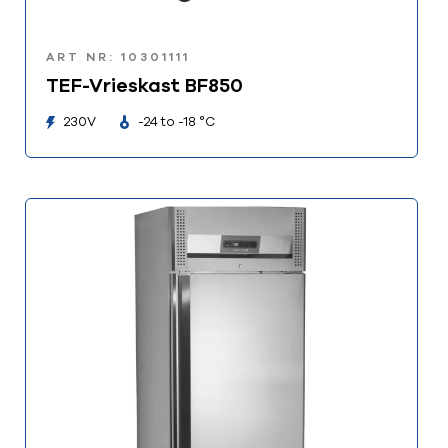
ART NR: 10301111
TEF-Vrieskast BF850
230V
-24 to -18 °C