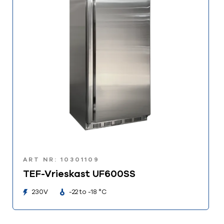
ART NR: 10301109
TEF-Vrieskast UF600SS
230V
-22 to -18 °C