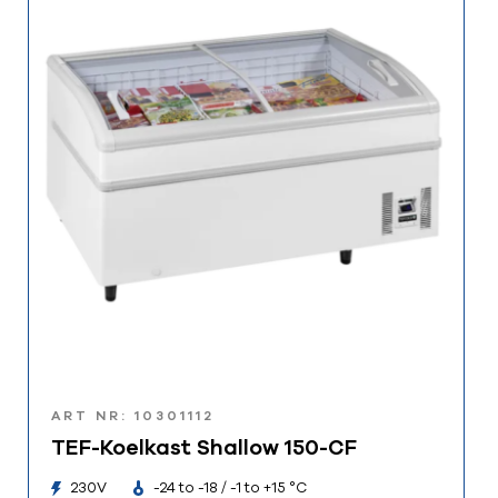
ART NR: 10301112
TEF-Koelkast Shallow 150-CF
230V
-24 to -18 / -1 to +15 °C