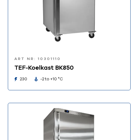
ART NR: 10301110
TEF-Koelkast BK850
230
-2 to +10 °C