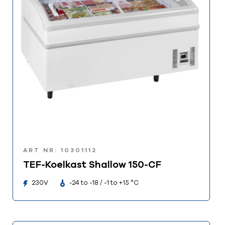
ART NR: 10301112
TEF-Koelkast Shallow 150-CF
230V
-24 to -18 / -1 to +15 °C