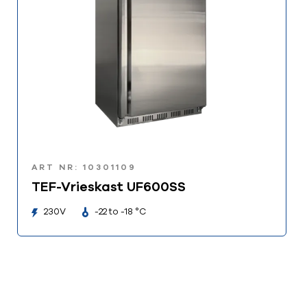
ART NR: 10301109
TEF-Vrieskast UF600SS
230V
-22 to -18 °C