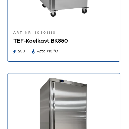
ART NR: 10301110
TEF-Koelkast BK850
230
-2 to +10 °C