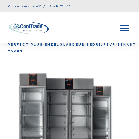
Klantenservice +31 (0) 88 - 1601 540
/
/
/
HOME
PRODUCTEN
KOEL EN VRIESKASTEN
TEC
PERFECT PLUS ENKELGLASDEUR BEDRIJFSVRIESKAST
700BT