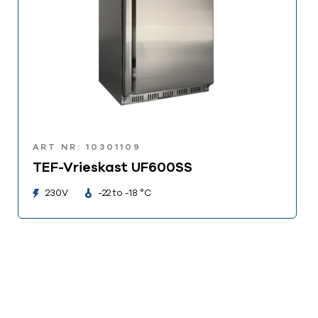
ART NR: 10301109
TEF-Vrieskast UF600SS
230V
-22 to -18 °C