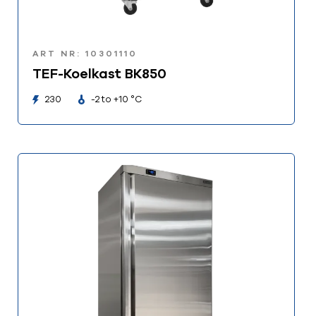
ART NR: 10301110
TEF-Koelkast BK850
230
-2 to +10 °C