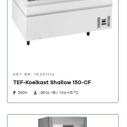
ART NR: 10301112
TEF-Koelkast Shallow 150-CF
230V
-24 to -18 / -1 to +15 °C