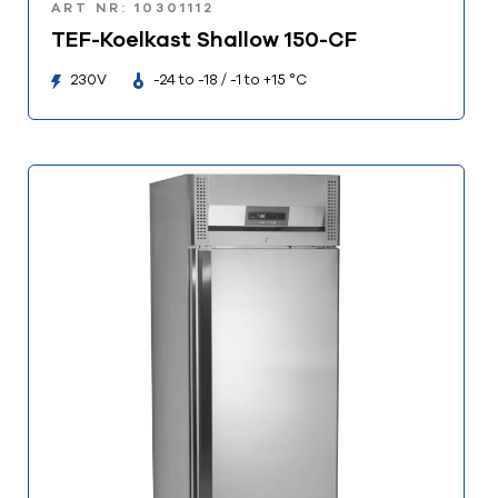
ART NR: 10301112
TEF-Koelkast Shallow 150-CF
230V
-24 to -18 / -1 to +15 °C