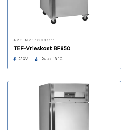
ART NR: 10301111
TEF-Vrieskast BF850
230V
-24 to -18 °C