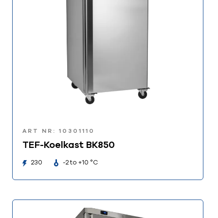
ART NR: 10301110
TEF-Koelkast BK850
230
-2 to +10 °C