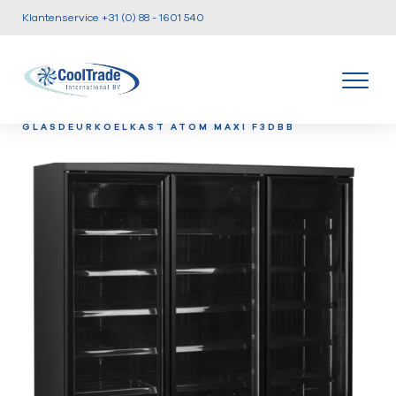
Klantenservice +31 (0) 88 - 1601 540
/
/
/
HOME
PRODUCTEN
KOEL EN VRIESKASTEN
TEF-
GLASDEURKOELKAST ATOM MAXI F3DBB