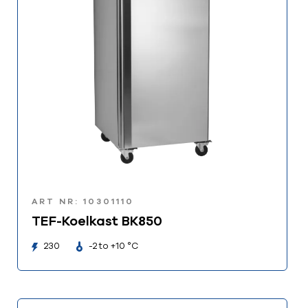
ART NR: 10301110
TEF-Koelkast BK850
230
-2 to +10 °C