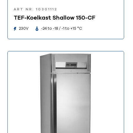
ART NR: 10301112
TEF-Koelkast Shallow 150-CF
230V
-24 to -18 / -1 to +15 °C