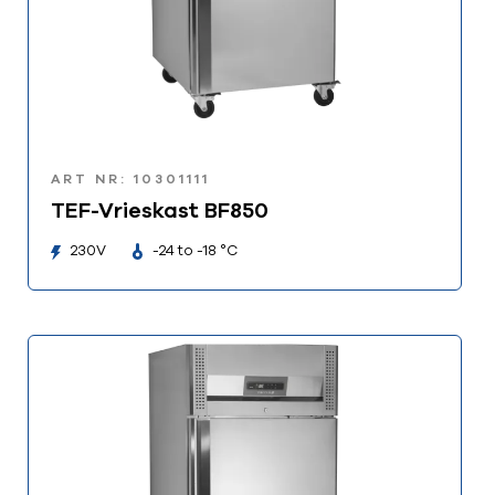
ART NR: 10301111
TEF-Vrieskast BF850
230V
-24 to -18 °C