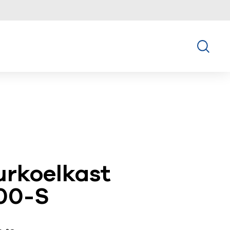
urkoelkast
00-S