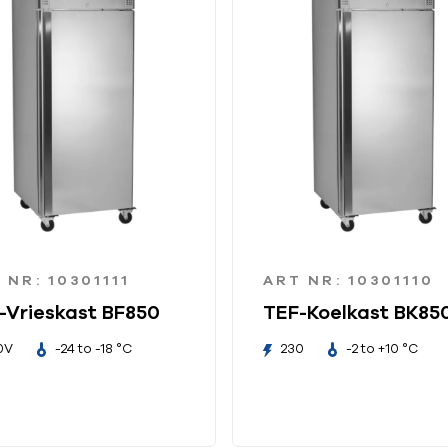
 NR: 10301111
ART NR: 10301110
-Vrieskast BF850
TEF-Koelkast BK85
0V
-24 to -18 °C
230
-2 to +10 °C