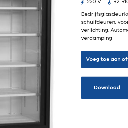
230 V
+2-+1
Bedrijfsglasdeurko
schuifdeuren, voo
verlichting. Auto
verdamping
Voeg toe aan of
Download