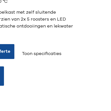
0 °C
elkast met zelf sluitende
rzien van 2x 5 roosters en LED
matische ontdooiingen en lekwater
ferte
Toon specificaties