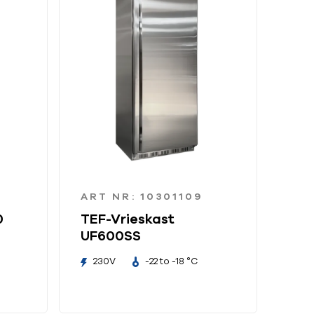
ART NR: 10301109
0
TEF-Vrieskast
UF600SS
230V
-22 to -18 °C