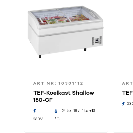
ART NR: 10301112
ART
TEF-Koelkast Shallow
TEF
150-CF
23
-24 to -18 / -1 to +15
230V
°C