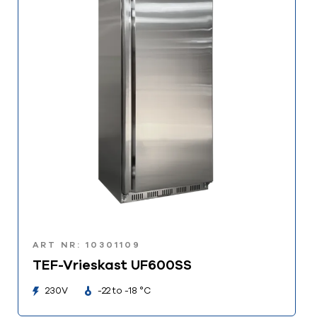
ART NR: 10301109
TEF-Vrieskast UF600SS
230V
-22 to -18 °C