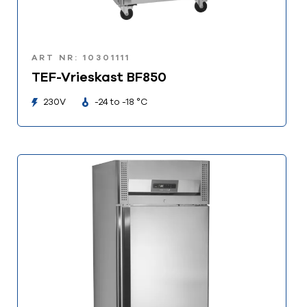
ART NR: 10301111
TEF-Vrieskast BF850
230V
-24 to -18 °C