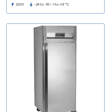
230V
-24 to -18 / -1 to +15 °C