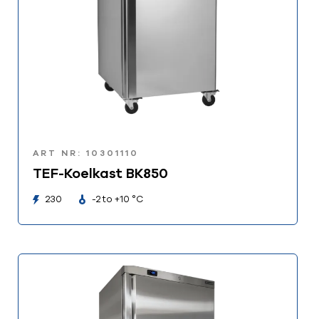
ART NR: 10301110
TEF-Koelkast BK850
230
-2 to +10 °C