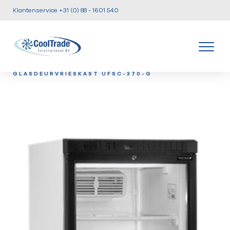
Klantenservice +31 (0) 88 - 1601 540
/
/
/
HOME
PRODUCTEN
KOEL EN VRIESKASTEN
TEF-
GLASDEURVRIESKAST UFSC-370-G