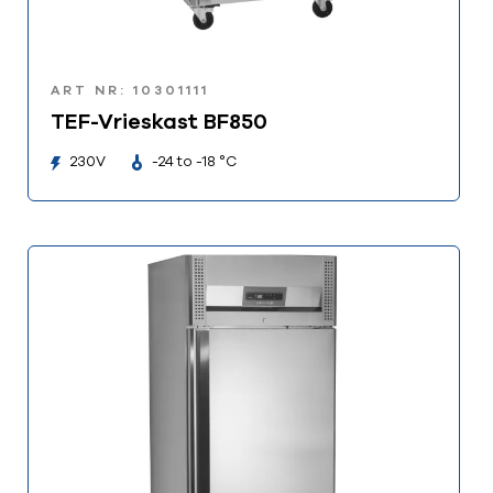
ART NR: 10301111
TEF-Vrieskast BF850
230V
-24 to -18 °C