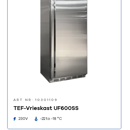
ART NR: 10301109
TEF-Vrieskast UF600SS
230V
-22 to -18 °C