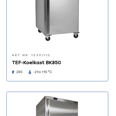
ART NR: 10301110
TEF-Koelkast BK850
230
-2 to +10 °C