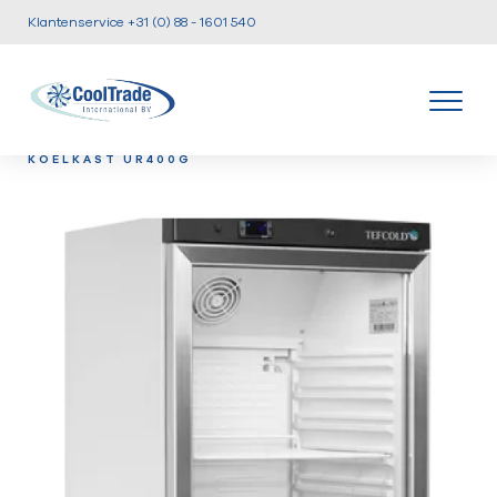
Klantenservice +31 (0) 88 - 1601 540
/
/
/
HOME
PRODUCTEN
KOEL EN VRIESKASTEN
TEF-
KOELKAST UR400G