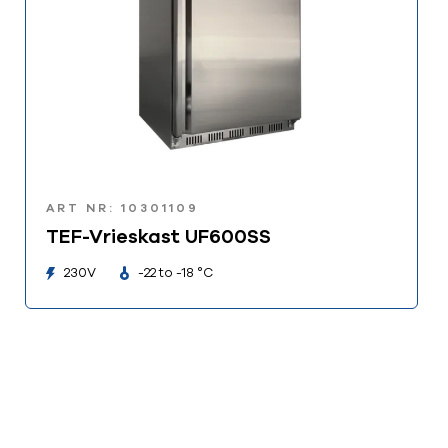
ART NR: 10301109
TEF-Vrieskast UF600SS
230V
-22 to -18 °C