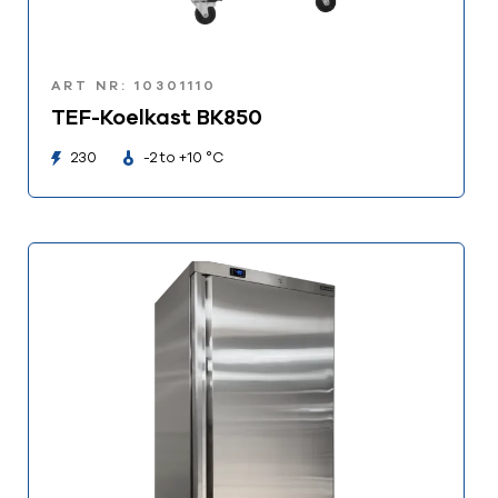
ART NR: 10301110
TEF-Koelkast BK850
230
-2 to +10 °C