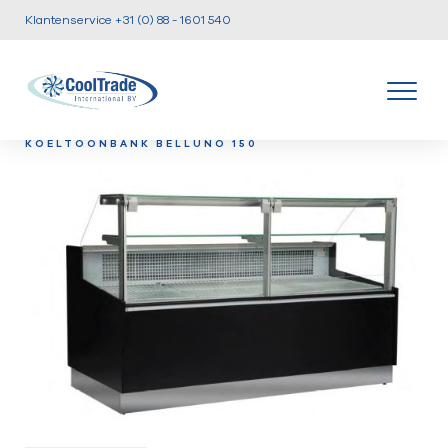
Klantenservice +31 (0) 88 - 1601 540
/
/
/
HOME
PRODUCTEN
KOELTOONBANKEN
VLEES -
KOELTOONBANK BELLUNO 150