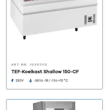
ART NR: 10301112
TEF-Koelkast Shallow 150-CF
230V
-24 to -18 / -1 to +15 °C