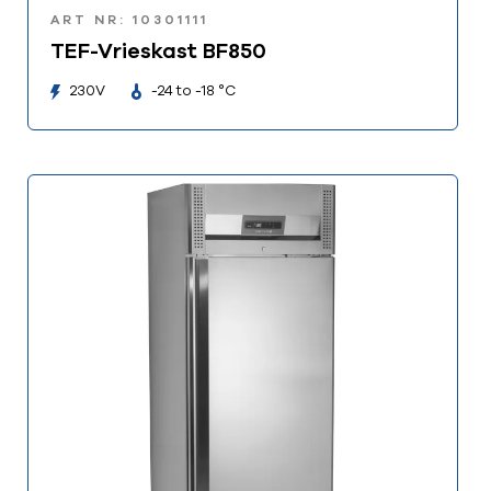
ART NR: 10301111
TEF-Vrieskast BF850
230V
-24 to -18 °C