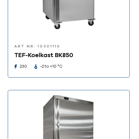
ART NR: 10301110
TEF-Koelkast BK850
230
-2 to +10 °C