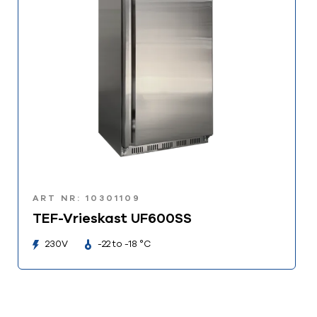
ART NR: 10301109
TEF-Vrieskast UF600SS
230V
-22 to -18 °C