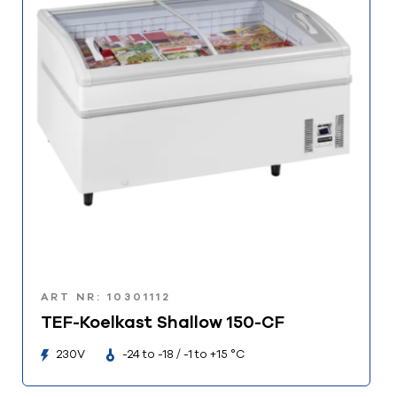
ART NR: 10301112
TEF-Koelkast Shallow 150-CF
230V
-24 to -18 / -1 to +15 °C